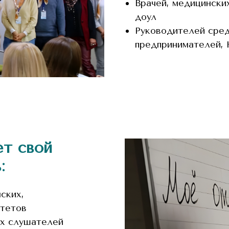
Врачей, медицински
доул
Руководителей сред
предпринимателей,
ет свой
:
ских,
ьтетов
ых слушателей