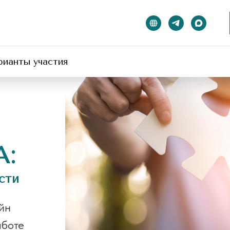
рианты участия
А:
сти
йн
аботе