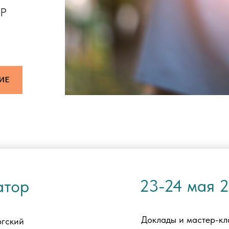
СР
ИЕ
23-24 мая 
атор
Доклады и мастер-кл
ргский