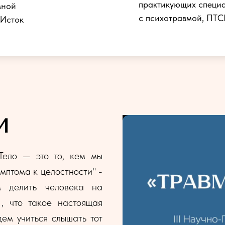
практикующих специа
мной
с психотравмой, ПТ
 Исток
И
Тело — это то, кем мы
имптома к целостности" -
м делить человека на
 , что такое настоящая
дем учиться слышать тот