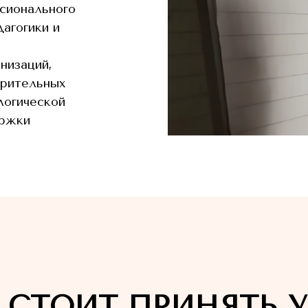
сионального
дагогики и
низаций,
орительных
логической
ержки
 СТОИТ ПРИНЯТЬ У