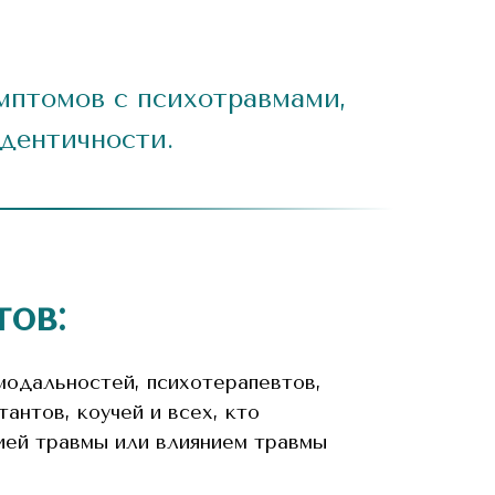
имптомов с психотравмами,
дентичности.
ов:
одальностей, психотерапевтов,
тантов, коучей и всех, кто
ией травмы или влиянием травмы